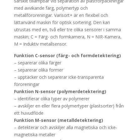
särskilt tillämpbar vid separation av plastförpackningar
med avvikande färg, polymertyp och
metallföroreningar. Varisort+ är en flexibel och
lättanvänd maskin för optisk sortering. Den kan
utrustas med en, två eller tre olika sensorer i samma
maskin; C = Färg- och formkamera, N = NIR-Kamera,
M = Induktiv metallsensor.
Funktion C-sensor (färg- och formdetektering)
– separerar olika färger
– separerar olika former
– upptäcker och separerar icke-transparenta
föroreningar
Funktion N-sensor (polymerdetektering)
– identifierar olika typer av polymerer
– avskiljer en eller flera polymertyper (plastsorter) från
ett huvudflöde
Funktion M-sensor (metalldetektering)
– detekterar och avskiljer alla magnetiska och icke-
magnetiska metaller