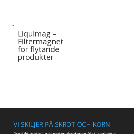
Liquimag –
Filtermagnet
för flytande
produkter
VI SKILJER PÅ SKROT OCH KORN
Produktkontroll och materialsortering för tillverknings-,