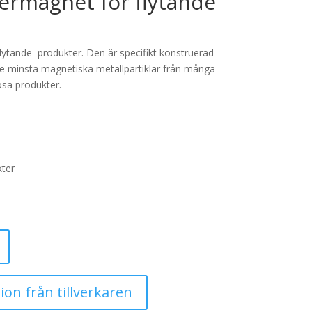
termagnet för flytande
flytande produkter. Den är specifikt konstruerad
de minsta magnetiska metallpartiklar från många
ösa produkter.
kter
ion från tillverkaren