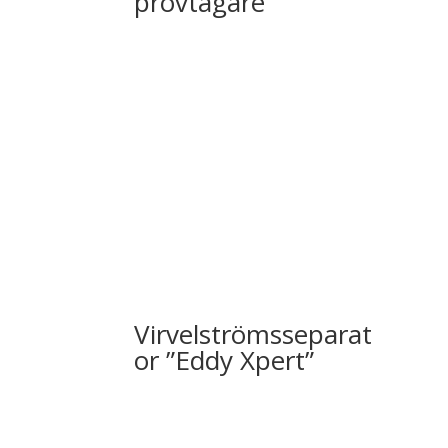
provtagare
Virvelströmsseparat
or ”Eddy Xpert”