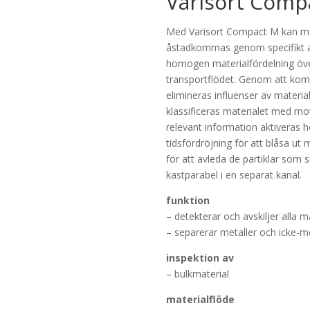
Varisort Comp
Med Varisort Compact M kan mat
åstadkommas genom specifikt a
homogen materialfördelning öve
transportflödet. Genom att kom
elimineras influenser av material
klassificeras materialet med mo
relevant information aktiveras
tidsfördröjning för att blåsa ut 
för att avleda de partiklar som 
kastparabel i en separat kanal.
funktion
– detekterar och avskiljer alla
– separerar metaller och icke-me
inspektion av
– bulkmaterial
materialflöde