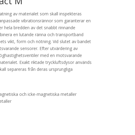
act M
ning av materialet som skall inspekteras
npassade vibrationsrännor som garanterar en
r hela bredden av det snabbt rinnande
binera en lutande ränna och transportband
ets vikt, form och nötning. Vid slutet av bandet
tsvarande sensorer. Efter utvärdering av
 höghastighetsventiler med en motsvarande
materialet. Exakt riktade tryckluftsdysor används
skall separeras från deras ursprungliga
 magnetiska och icke-magnetiska metaller
taller