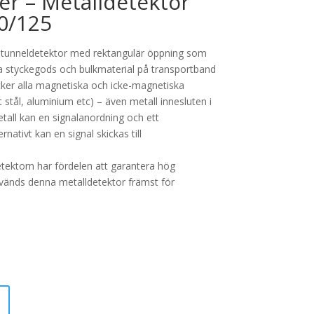
er – Metalldetektor
0/125
n tunneldetektor med rektangulär öppning som
a styckegods och bulkmaterial på transportband
cker alla magnetiska och icke-magnetiska
tt stål, aluminium etc) – även metall innesluten i
tall kan en signalanordning och ett
nativt kan en signal skickas till
tektorn har fördelen att garantera hög
används denna metalldetektor främst för