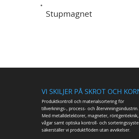
Stupmagnet
VI SKILJER PÅ SKROT OCH KOR
Produktkontroll och materialsortering för
tillverknings-, process- och återvinningsindustrin.
Med metalldetektorer, magneter, röntgenteknik,
vågar samt optiska kontroll- och sorteringssyst
säkerställer vi produktflöden utan avvikelser.