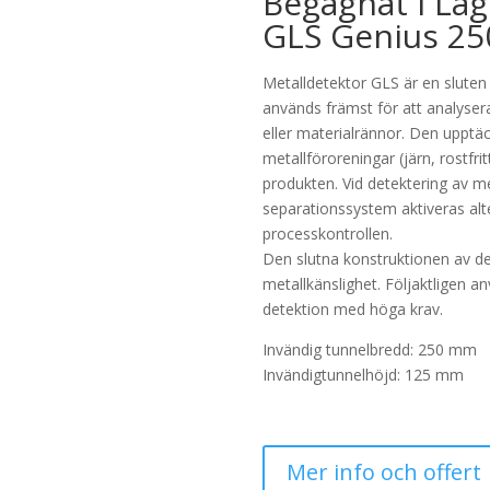
Begagnat i Lag
GLS Genius 25
Metalldetektor GLS är en slute
används främst för att analyser
eller materialrännor. Den upptä
metallföroreningar (järn, rostfri
produkten. Vid detektering av me
separationssystem aktiveras alter
processkontrollen.
Den slutna konstruktionen av de
metallkänslighet. Följaktligen 
detektion med höga krav.
Invändig tunnelbredd: 250 mm
Invändigtunnelhöjd: 125 mm
Mer info och offert