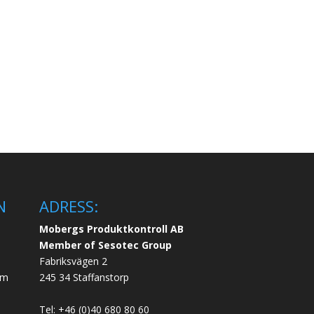
N
ADRESS:
Mobergs Produktkontroll AB
Member of Sesotec Group
Fabriksvägen 2
em
245 34 Staffanstorp
Tel: +46 (0)40 680 80 60