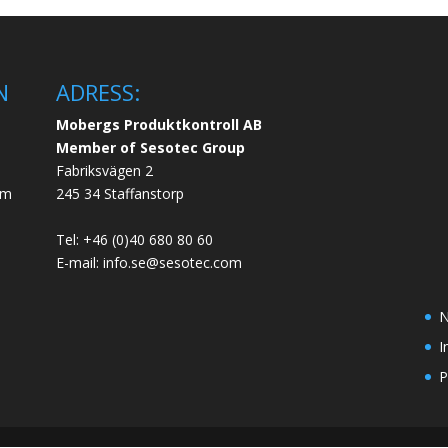
N
ADRESS:
Mobergs Produktkontroll AB
Member of Sesotec Group
Fabriksvägen 2
em
245 34 Staffanstorp
Tel: +46 (0)40 680 80 60
E-mail: info.se@sesotec.com
N
I
P