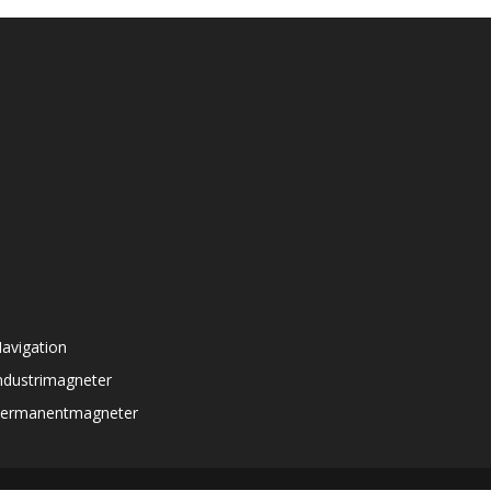
avigation
ndustrimagneter
ermanentmagneter