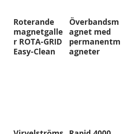
Roterande
Överbandsm
magnetgalle
agnet med
r ROTA-GRID
permanentm
Easy-Clean
agneter
Virvelströms
Rapid 4000