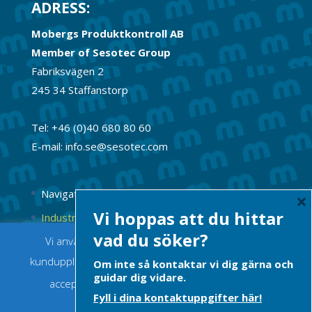
ADRESS:
Mobergs Produktkontroll AB
Member of Sesotec Group
Fabriksvägen 2
245 34 Staffanstorp
Tel: +46 (0)40 680 80 60
E-mail: info.se@sesotec.com
Navigation
×
Vi hoppas att du hittar
Industrimagneter
vad du söker?
Vi använder cookies för att ge dig bästa möjliga
Permanentmagneter
kundupplevelse. Om du fortsätter innebär det att du
Om inte så kontaktar vi dig gärna och
guidar dig vidare.
accepterar att cookies används.
Acceptera
Fyll i dina kontaktuppgifter här!
Integritetspolicy