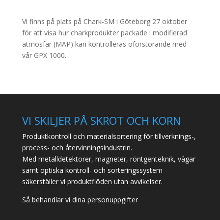
Vi finns på plats på Chark-SM i Göteborg 27 oktober
för att visa hur charkprodukter packade i modifierad
atmosfär (MAP) kan kontrolleras oförstörande med
vår GPX 1000.
VI SKILJER PÅ SKROT OCH KORN
Produktkontroll och materialsortering för tillverknings-,
process- och återvinningsindustrin.
Med metalldetektorer, magneter, röntgenteknik, vågar
samt optiska kontroll- och sorteringssystem
säkerställer vi produktflöden utan avvikelser.
Så behandlar vi dina personuppgifter