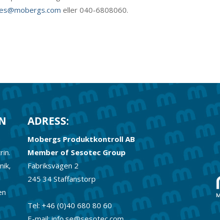
les@mobergs.com
eller 040-6808060.
RN
ADRESS:
Mobergs Produktkontroll AB
rin.
Member of Sesotec Group
nik,
Fabriksvägen 2
245 34 Staffanstorp
en
Tel: +46 (0)40 680 80 60
E-mail: info.se@sesotec.com