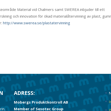
eområde Material vid Chalmers samt SWEREA inbjuder till ett
kning och innovation för ökad materialåtervinning av plast, gum
r:
http://www.swerea.se/plastatervinning
RN
ADRESS:
N
I
Mobergs Produktkontroll AB
rin.
Member of Sesotec Group
P