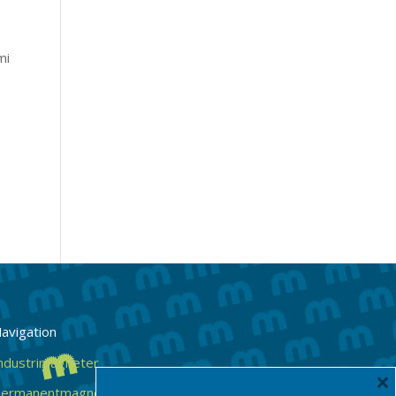
mi
avigation
ndustrimagneter
×
ermanentmagneter