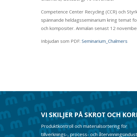
Competence Center Recycling (CCR) och Styrk
spännande heldagsseminarium kring temat fors
och kompositer. Anmälan senast 12 novembe
Inbjudan som PDF:
Seminarium_Chalmers
VI SKILJER PÅ SKROT OCH KO
Produktkontroll och materialsortering för
tillverknings-, process- och återvinningsindust