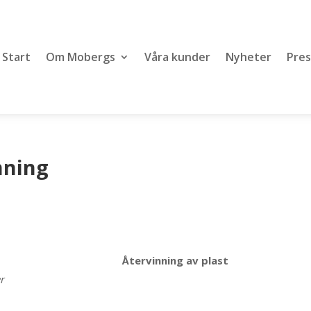
Start
Om Mobergs
Våra kunder
Nyheter
Pres
nning
Återvinning av plast
er