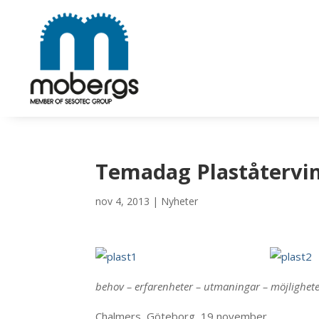
Temadag Plaståtervi
nov 4, 2013
|
Nyheter
behov – erfarenheter – utmaningar – möjlighet
Chalmers, Göteborg, 19 november