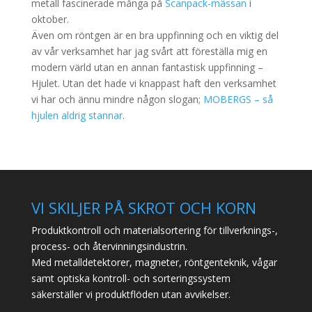
metall fascinerade många på
Scanpack-mässan
i
oktober.
Även om röntgen är en bra uppfinning och en viktig del
av vår verksamhet har jag svårt att föreställa mig en
modern värld utan en annan fantastisk uppfinning –
Hjulet. Utan det hade vi knappast haft den verksamhet
vi har och ännu mindre någon slogan;
MOBERGS – så
hjulen aldrig stannar
.
VI SKILJER PÅ SKROT OCH KORN
Produktkontroll och materialsortering för tillverknings-,
process- och återvinningsindustrin.
Med metalldetektorer, magneter, röntgenteknik, vågar
samt optiska kontroll- och sorteringssystem
säkerställer vi produktflöden utan avvikelser.