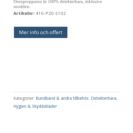
Öronpropparna är 100% detekterbara, inklusive
snodden.
Artikelnr:
410-P20-S102
Mer info och offert
Kategorier:
Bundband & andra tillbehör
,
Detekterbara
,
Hygien & Skyddskläder