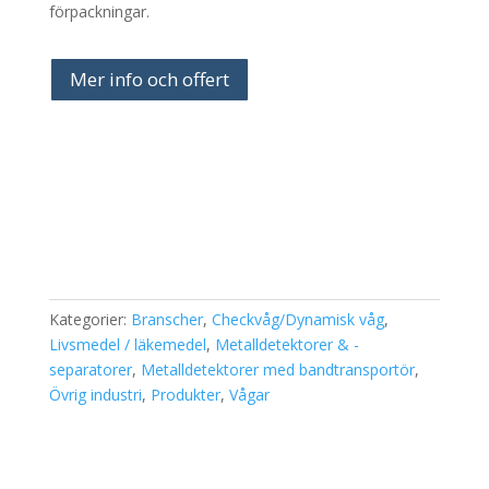
förpackningar.
Mer info och offert
Kategorier:
Branscher
,
Checkvåg/Dynamisk våg
,
Livsmedel / läkemedel
,
Metalldetektorer & -
separatorer
,
Metalldetektorer med bandtransportör
,
Övrig industri
,
Produkter
,
Vågar