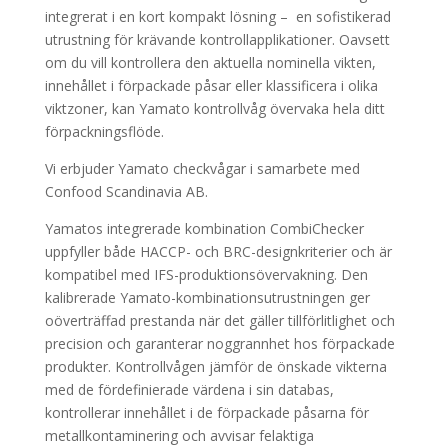
integrerat i en kort kompakt lösning – en sofistikerad
utrustning för krävande kontrollapplikationer. Oavsett
om du vill kontrollera den aktuella nominella vikten,
innehållet i förpackade påsar eller klassificera i olika
viktzoner, kan Yamato kontrollvåg övervaka hela ditt
förpackningsflöde.
Vi erbjuder Yamato checkvågar i samarbete med
Confood Scandinavia AB.
Yamatos integrerade kombination CombiChecker
uppfyller både HACCP- och BRC-designkriterier och är
kompatibel med IFS-produktionsövervakning. Den
kalibrerade Yamato-kombinationsutrustningen ger
oöverträffad prestanda när det gäller tillförlitlighet och
precision och garanterar noggrannhet hos förpackade
produkter. Kontrollvågen jämför de önskade vikterna
med de fördefinierade värdena i sin databas,
kontrollerar innehållet i de förpackade påsarna för
metallkontaminering och avvisar felaktiga