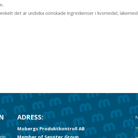
n.
r enkelt det är undvika oönskade ingredienser i livsmedel, läkemed
RN
ADRESS:
N
I
Mobergs Produktkontroll AB
rin.
Member of Sesotec Group