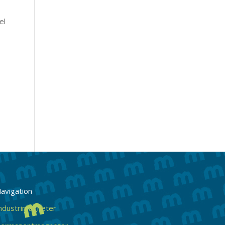
el
avigation
ndustrimagneter