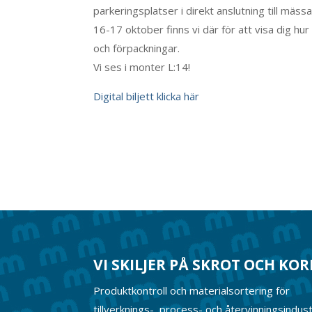
parkeringsplatser i direkt anslutning till mässa
16-17 oktober finns vi där för att visa dig hu
och förpackningar.
Vi ses i monter L:14!
Digital biljett klicka här
VI SKILJER PÅ SKROT OCH KO
Produktkontroll och materialsortering för
tillverknings-, process- och återvinningsindust