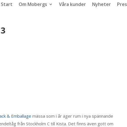
Start
Om Mobergs
Våra kunder
Nyheter
Pres
13
ack & Emballage
mässa som i år äger rum i nya spännande
deltåg från Stockholm C till Kista. Det finns även gott om