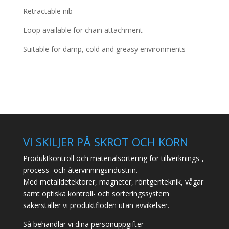
Retractable nib
Loop available for chain attachment
Suitable for damp, cold and greasy environments
VI SKILJER PÅ SKROT OCH KORN
Produktkontroll och materialsortering för tillverknings-,
process- och återvinningsindustrin.
Med metalldetektorer, magneter, röntgenteknik, vågar
samt optiska kontroll- och sorteringssystem
säkerställer vi produktflöden utan avvikelser.
Så behandlar vi dina personuppgifter