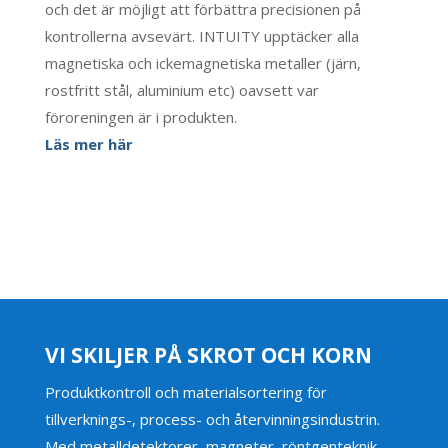
och det är möjligt att förbättra precisionen på
kontrollerna avsevärt. INTUITY upptäcker alla
magnetiska och ickemagnetiska metaller (järn,
rostfritt stål, aluminium etc) oavsett var
föroreningen är i produkten.
Läs mer här
VI SKILJER PÅ SKROT OCH KORN
Produktkontroll och materialsortering för
tillverknings-, process- och återvinningsindustrin.
Med metalldetektorer, magneter, röntgenteknik,