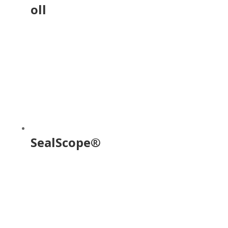
oll
SealScope®