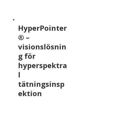
HyperPointer
® –
visionslösnin
g för
hyperspektra
l
tätningsinsp
ektion