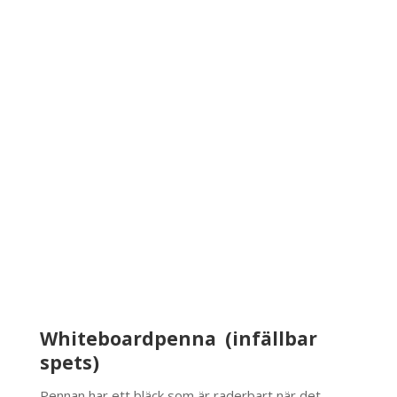
Whiteboardpenna (infällbar
spets)
Pennan har ett bläck som är raderbart när det