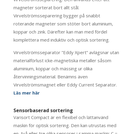
magneter sorterat bort allt stål.
Virvelströmsseparering bygger på snabbt
roterande magneter som stöter bort aluminium,
koppar och zink. Därefter kan man med fördel
komplettera med induktiv och optisk sortering.
Virvelströmsseparator ”Eddy Xpert” avlägsnar utan
materialförlust icke-magnetiska metaller såsom
aluminium, koppar och mässing ur olika
återvinningsmaterial. Benämns även
Virvelströmsmagnet eller Eddy Current Separator.
Läs mer här
Sensorbaserad sortering
Varisort Compact är en flexibel och lättanvänd
maskin för optisk sortering. Den kan utrustas med
en, två eller tre olika sensorer i samma maskin; C =