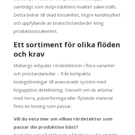
samtidigt som slutproduktens kvalitet säkerställs.
Detta bidrar till ökad lönsamhet, högre kundnöjdhet
och uppfyllande av branschstandarder kring
produktionssäkerhet.
Ett sortiment för olika flöden
och krav
Mobergs erbjuder rördetektorer i flera varianter
och prestandanivåer – från kompakta
instegslösningar till avancerade system med
högupplöst detektering. Oavsett om du arbetar
med torra, pulverformiga eller flytande material
finns en lösning som passar.
Vill du veta mer om vilken rördetektor som
passar din produktion bäst?
Kontakta oss på Mobergs så hjälper vi dig att hitta