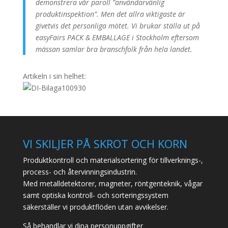
demonstrera vår paroll ”användarvänlig
produktinspektion”. Men det allra viktigaste är
givetvis det personliga mötet. Vi brukar ställa ut på
easyFairs PACK & EMBALLAGE i Stockholm eftersom
mässan samlar bra branschfolk från hela landet.
Artikeln i sin helhet:
VI SKILJER PÅ SKROT OCH KORN
Produktkontroll och materialsortering för tillverknings-,
process- och återvinningsindustrin.
Med metalldetektorer, magneter, röntgenteknik, vågar
samt optiska kontroll- och sorteringssystem
säkerställer vi produktflöden utan avvikelser.
Så behandlar vi dina personuppgifter