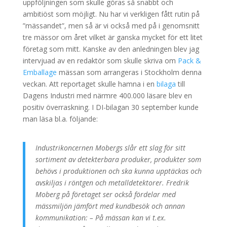
uppföljningen som skulle göras så snabbt och
ambitiöst som möjligt. Nu har vi verkligen fått rutin på
”mässandet”, men så är vi också med på i genomsnitt
tre mässor om året vilket är ganska mycket för ett litet
företag som mitt. Kanske av den anledningen blev jag
intervjuad av en redaktör som skulle skriva om
Pack &
Emballage
mässan som arrangeras i Stockholm denna
veckan. Att reportaget skulle hamna i en
bilaga
till
Dagens Industri med närmre 400.000 läsare blev en
positiv överraskning. I DI-bilagan 30 september kunde
man läsa bl.a. följande:
Industrikoncernen Mobergs slår ett slag för sitt
sortiment av detekterbara produker, produkter som
behövs i produktionen och ska kunna upptäckas och
avskiljas i röntgen och metalldetektorer. Fredrik
Moberg på företaget ser också fördelar med
mässmiljön jämfört med kundbesök och annan
kommunikation: – På mässan kan vi t.ex.